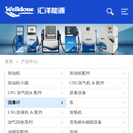
首页
»
产品中心
加油机
加油机配件
加油机小撬
CNG加气机 & 配件
LPG 加气机& 配件
尿素设备
流量计
泵
LNG加液机 & 配件
加氢机
油气回收系列
充电桩&储能设备
油罐车配件
其他