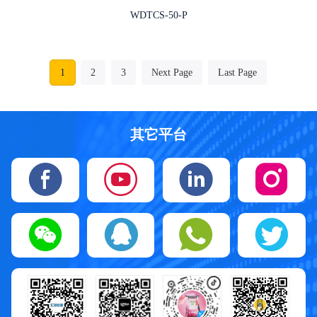
WDTCS-50-P
1
2
3
Next Page
Last Page
其它平台